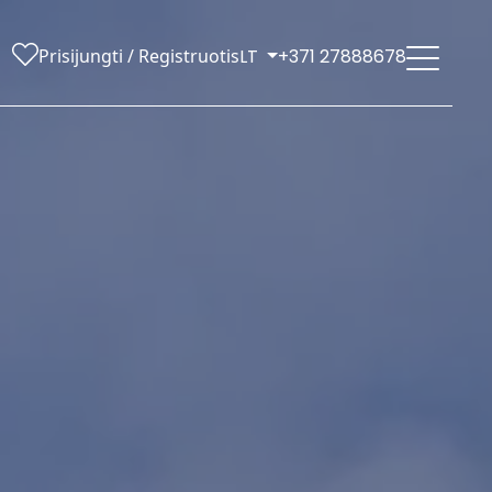
Prisijungti / Registruotis
LT
+371 27888678