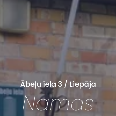
Ābeļu iela 3 / Liepāja
Namas