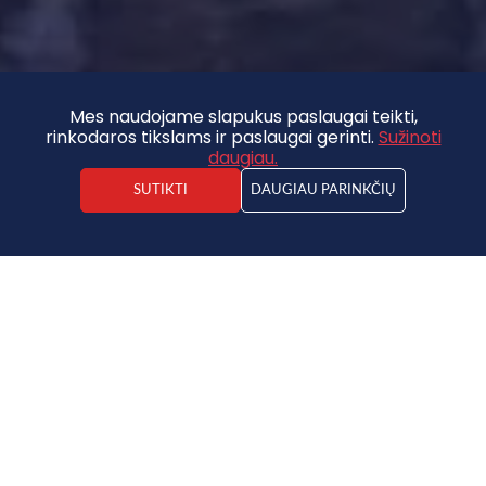
Mes naudojame slapukus paslaugai teikti,
rinkodaros tikslams ir paslaugai gerinti.
Sužinoti
daugiau.
SUTIKTI
DAUGIAU PARINKČIŲ
Jānis Spinga
Nekilnojamojo turto agentas
Namas
165 000 €
2
1341.46€ / m
2
2
10
2
123 m
831 m