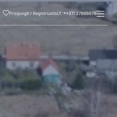
Prisijungti / Registruotis
LT
+371 27888678