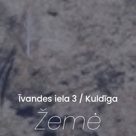
Īvandes iela 3 / Kuldīga
Žemė