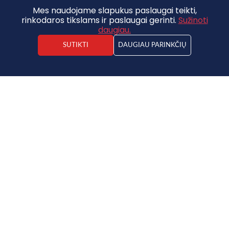
Mes naudojame slapukus paslaugai teikti,
rinkodaros tikslams ir paslaugai gerinti.
Sužinoti
daugiau.
SUTIKTI
DAUGIAU PARINKČIŲ
Kristaps Ruicēns
Nuoma ir nuoma
Žemė
16 500 €
12692.30€ / ha
1.3ha
Išsaugoti į mėgstamiausius