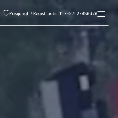
Prisijungti / Registruotis
LT
+371 27888678