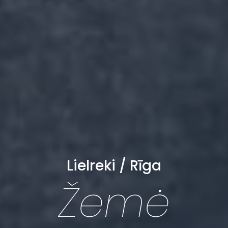
Lielreki / Rīga
Žemė