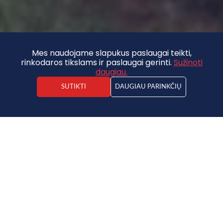
Mes naudojame slapukus paslaugai teikti,
rinkodaros tikslams ir paslaugai gerinti.
Sužinoti
daugiau.
SUTIKTI
DAUGIAU PARINKČIŲ
Kristaps Vīdners
Nekilnojamojo turto agentas
80 000 €
NUOLAIDA - 39%
Žemė
49 000 €
2
30.02€ / m
2