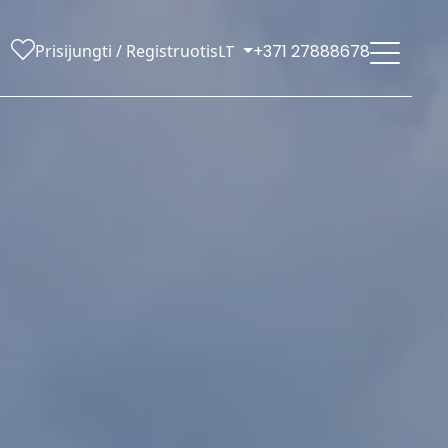
Prisijungti / Registruotis
LT
+371 27888678