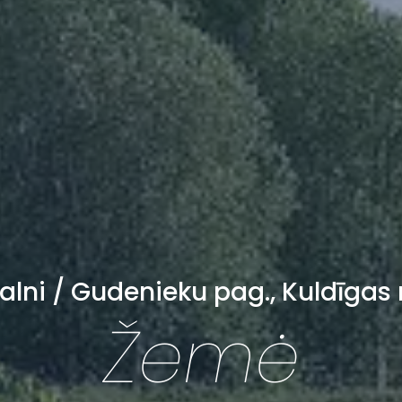
kalni / Gudenieku pag., Kuldīgas 
Žemė