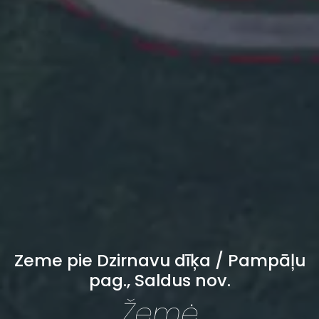
Zeme pie Dzirnavu dīķa / Pampāļu
pag., Saldus nov.
Žemė